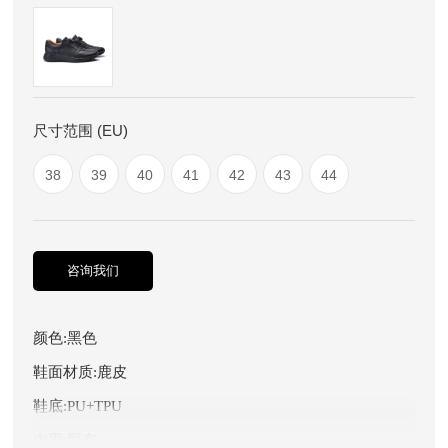
尺寸范围 (EU)
38
39
40
41
42
43
44
咨询我们
颜色:黑色
鞋面材质:鹿皮
鞋底:PU+TPU
内里:网布