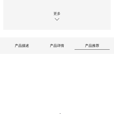
尺码:38～44
更多
重量:约390克（40码单只重量，每个码相差约15克）
跟高:40mm
产品描述
产品详情
产品推荐