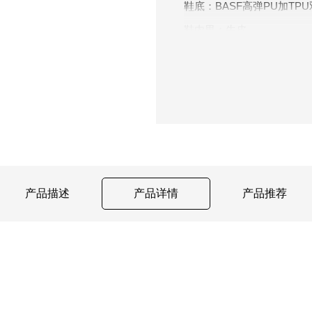
鞋底：BASF高弹PU加TP
鞋内里：牛皮
尺码：35～45
重量：约405克（男款37
跟高：35mm
产品描述
产品详情
产品推荐