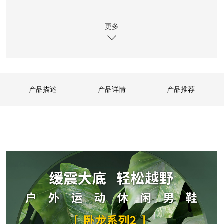
尺码：38～45
更多
重量：
约340克（40码单只重量，每个码相差约15克）
跟高：5厘米
鞋垫：网布
产品描述
产品详情
产品推荐