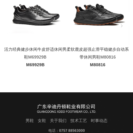
活力经典健步休闲牛皮舒适休闲男
柔软鹿皮超强止滑平稳健步自动系
鞋M69929B
带休闲男鞋M80816
M69929B
M80816
男鞋
女鞋
关于我们
技术工艺
时事动态
电话：
0757 88563000