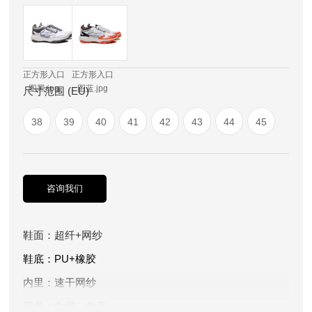
正方形入口
正方形入口
图黑.jpg
图蓝.jpg
尺寸范围 (EU)
38
39
40
41
42
43
44
45
咨询我们
鞋面：超纤+网纱
鞋底：
PU+橡胶
内里：速干网纱
颜色：白橙、白蓝