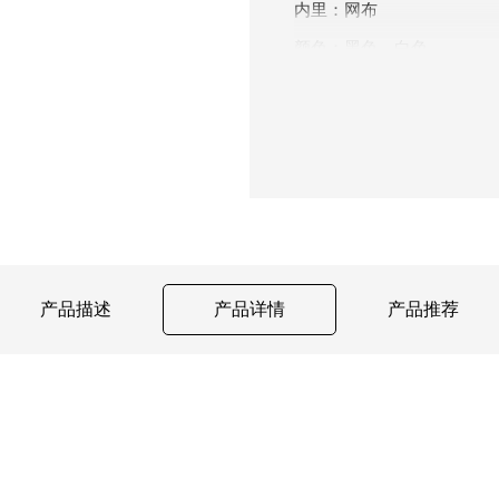
内里：网布
颜色：黑色、白色
尺码：37～45
重量：
约378克（40码单
跟高：3.5厘米
产品描述
产品详情
产品推荐