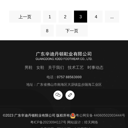
上一页
1
2
3
4
...
8
下一页
男鞋
女鞋
关于我们
技术工艺
时事动态
电话：
0757 88563000
地址：广东省佛山市南海区大沥镇盐步隔海工业区
©2023 广东辛迪丹顿鞋业有限公司 版权所有
粤公网安备 44060502003444号
粤ICP备2023094117号
网站设计：
经天网络