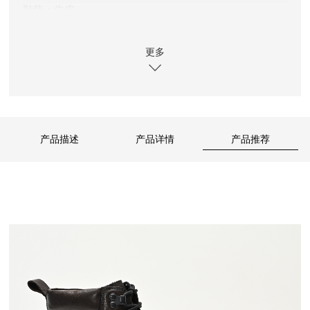
鞋垫：牛皮
尺码：37～46
更多
重量：约670克（男款37码单只重量，每个码相差约15
克）
产品描述
产品详情
产品推荐