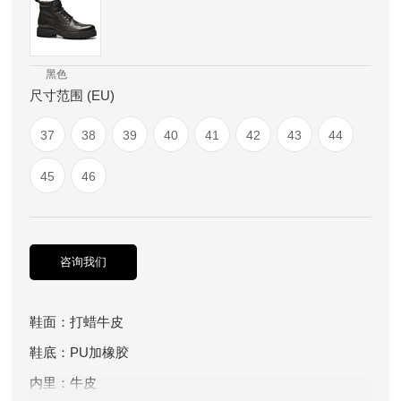
黑色
尺寸范围 (EU)
37
38
39
40
41
42
43
44
45
46
咨询我们
鞋面：打蜡牛皮
鞋底：PU加橡胶
内里：牛皮