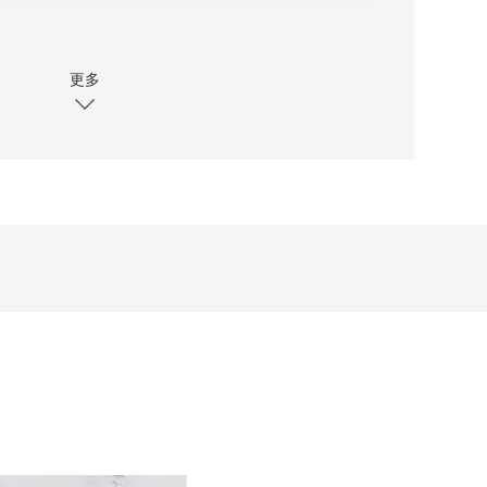
只重量，每个码相差约15克）
更多